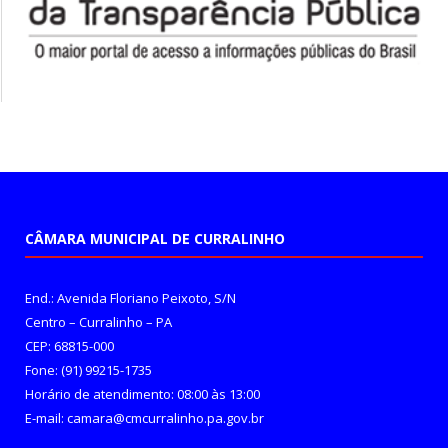
CÂMARA MUNICIPAL DE CURRALINHO
End.: Avenida Floriano Peixoto, S/N
Centro – Curralinho – PA
CEP: 68815-000
Fone: (91) 99215-1735
Horário de atendimento: 08:00 às 13:00
E-mail: camara@cmcurralinho.pa.gov.br