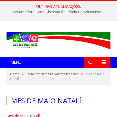
ÚLTIMAS ATUALIZAÇÕES:
Governadora Hana Ghassan é “Cidadã Curralinhense”
MENU
»
»
Home
Jhennifer Nathallie Valente Pinheiro
Mes de Maio
Natalí
MES DE MAIO NATALÍ
Mes de Maio Natalí