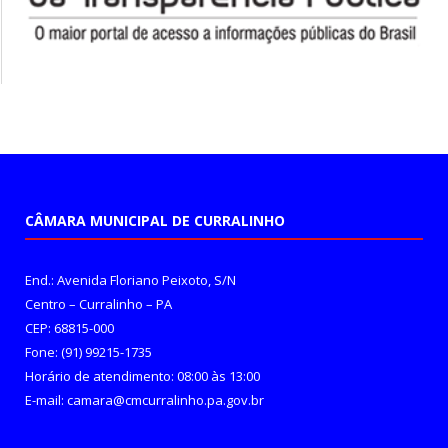
CÂMARA MUNICIPAL DE CURRALINHO
End.: Avenida Floriano Peixoto, S/N
Centro – Curralinho – PA
CEP: 68815-000
Fone: (91) 99215-1735
Horário de atendimento: 08:00 às 13:00
E-mail: camara@cmcurralinho.pa.gov.br