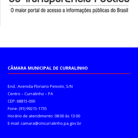
CÂMARA MUNICIPAL DE CURRALINHO
End.: Avenida Floriano Peixoto, S/N
Centro – Curralinho – PA
CEP: 68815-000
Fone: (91) 99215-1735
Horário de atendimento: 08:00 às 13:00
E-mail: camara@cmcurralinho.pa.gov.br