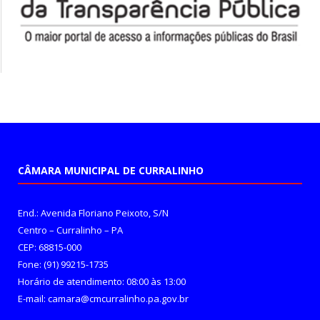
CÂMARA MUNICIPAL DE CURRALINHO
End.: Avenida Floriano Peixoto, S/N
Centro – Curralinho – PA
CEP: 68815-000
Fone: (91) 99215-1735
Horário de atendimento: 08:00 às 13:00
E-mail: camara@cmcurralinho.pa.gov.br