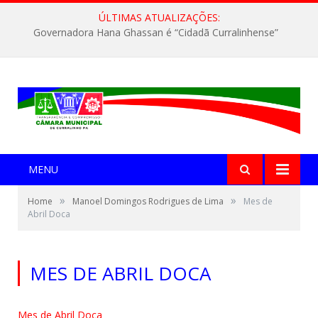
ÚLTIMAS ATUALIZAÇÕES:
Governadora Hana Ghassan é “Cidadã Curralinhense”
MENU
»
»
Home
Manoel Domingos Rodrigues de Lima
Mes de
Abril Doca
MES DE ABRIL DOCA
Mes de Abril Doca