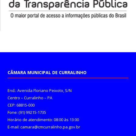
CÂMARA MUNICIPAL DE CURRALINHO
End.: Avenida Floriano Peixoto, S/N
Centro – Curralinho – PA
CEP: 68815-000
Fone: (91) 99215-1735
Horário de atendimento: 08:00 às 13:00
E-mail: camara@cmcurralinho.pa.gov.br