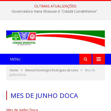
ÚLTIMAS ATUALIZAÇÕES:
Governadora Hana Ghassan é “Cidadã Curralinhense”
MENU
»
»
Home
Manoel Domingos Rodrigues de Lima
Mes de
Junho Doca
MES DE JUNHO DOCA
Mes de Junho Doca