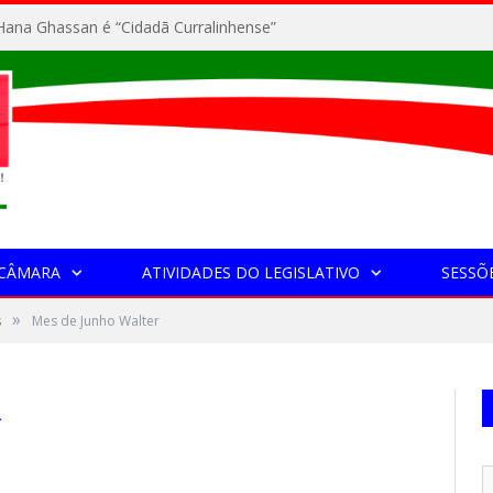
ana Ghassan é “Cidadã Curralinhense”
 CÂMARA
ATIVIDADES DO LEGISLATIVO
SESSÕ
»
s
Mes de Junho Walter
R