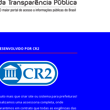
ESENVOLVIDO POR CR2
uito mais que
criar site
ou
sistema para prefeituras
!
ealizamos uma
assessoria
completa, onde
arantimos em contrato que todas as exigências das