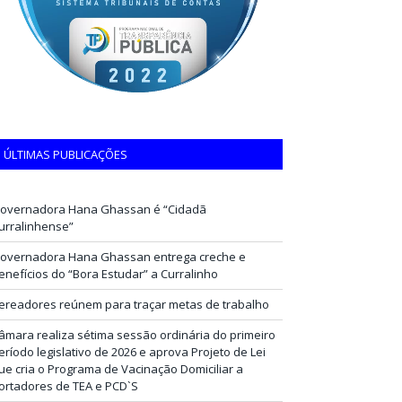
ÚLTIMAS PUBLICAÇÕES
overnadora Hana Ghassan é “Cidadã
urralinhense”
overnadora Hana Ghassan entrega creche e
enefícios do “Bora Estudar” a Curralinho
ereadores reúnem para traçar metas de trabalho
âmara realiza sétima sessão ordinária do primeiro
eríodo legislativo de 2026 e aprova Projeto de Lei
ue cria o Programa de Vacinação Domiciliar a
ortadores de TEA e PCD`S