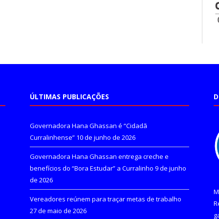
ÚLTIMAS PUBLICAÇÕES
D
Governadora Hana Ghassan é “Cidadã
Curralinhense”
10 de junho de 2026
Governadora Hana Ghassan entrega creche e
benefícios do “Bora Estudar” a Curralinho
9 de junho
de 2026
M
Vereadores reúnem para traçar metas de trabalho
R
27 de maio de 2026
g