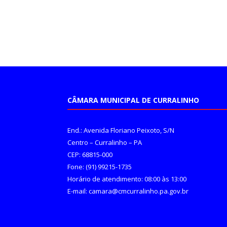
CÂMARA MUNICIPAL DE CURRALINHO
End.: Avenida Floriano Peixoto, S/N
Centro – Curralinho – PA
CEP: 68815-000
Fone: (91) 99215-1735
Horário de atendimento: 08:00 às 13:00
E-mail: camara@cmcurralinho.pa.gov.br