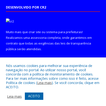
DESENVOLVIDO POR CR2
Muito mais que
criar site
ou
sistema para prefeituras
!
Realizamos uma
assessoria
completa, onde garantimos em
contrato que todas as exigências das
leis de transparência
pública
serão atendidas.
Conheça o
PNTP
e o
Radar da Transparência Pública
Nós usamos cookies para melhorar sua experiência de
navegação no portal. Ao utilizar nosso portal, você
concorda com a política de monitoramento de cookies.
Para ter mais informações sobre como isso é feito, acesse
Política de cookies (
Leia mais
). Se você concorda, clique em
Todos os direitos reservados a Câmara Municipal de Curralinho.
ACEITO.
Mapa do Site
Acessar Área Administrativa
ACEITO
Leia mais
Acessar Webmail