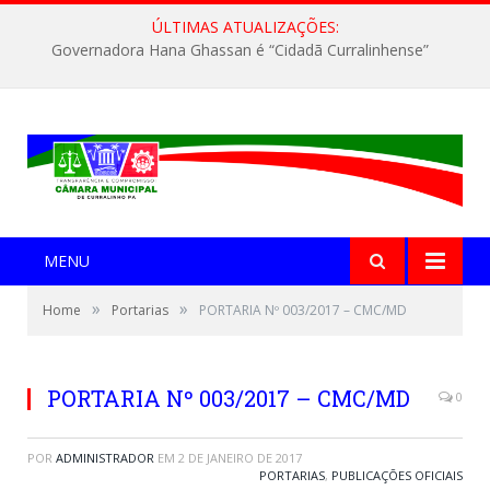
ÚLTIMAS ATUALIZAÇÕES:
Governadora Hana Ghassan é “Cidadã Curralinhense”
MENU
»
»
Home
Portarias
PORTARIA Nº 003/2017 – CMC/MD
PORTARIA Nº 003/2017 – CMC/MD
0
POR
ADMINISTRADOR
EM
2 DE JANEIRO DE 2017
PORTARIAS
,
PUBLICAÇÕES OFICIAIS