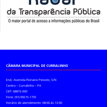
CÂMARA MUNICIPAL DE CURRALINHO
End.: Avenida Floriano Peixoto, S/N
Centro – Curralinho – PA
CEP: 68815-000
Fone: (91) 99215-1735
Horário de atendimento: 08:00 às 13:00