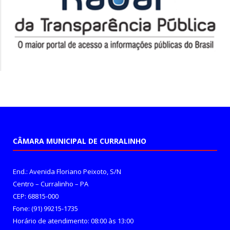
CÂMARA MUNICIPAL DE CURRALINHO
End.: Avenida Floriano Peixoto, S/N
Centro – Curralinho – PA
CEP: 68815-000
Fone: (91) 99215-1735
Horário de atendimento: 08:00 às 13:00