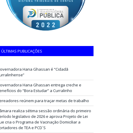
ÚLTIMAS PUBLICAÇÕES
overnadora Hana Ghassan é “Cidadã
urralinhense”
overnadora Hana Ghassan entrega creche e
enefícios do “Bora Estudar” a Curralinho
ereadores reúnem para traçar metas de trabalho
âmara realiza sétima sessão ordinária do primeiro
eríodo legislativo de 2026 e aprova Projeto de Lei
ue cria o Programa de Vacinação Domiciliar a
ortadores de TEA e PCD`S