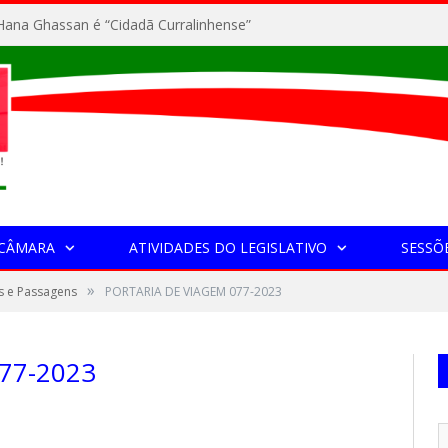
ana Ghassan é “Cidadã Curralinhense”
 CÂMARA
ATIVIDADES DO LEGISLATIVO
SESSÕ
»
s e Passagens
PORTARIA DE VIAGEM 077-2023
77-2023