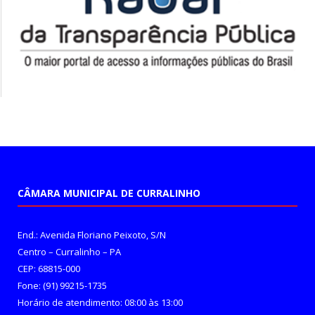
CÂMARA MUNICIPAL DE CURRALINHO
End.: Avenida Floriano Peixoto, S/N
Centro – Curralinho – PA
CEP: 68815-000
Fone: (91) 99215-1735
Horário de atendimento: 08:00 às 13:00