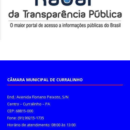
CÂMARA MUNICIPAL DE CURRALINHO
End.: Avenida Floriano Peixoto, S/N
Centro – Curralinho – PA
CEP: 68815-000
Fone: (91) 99215-1735
Horário de atendimento: 08:00 às 13:00