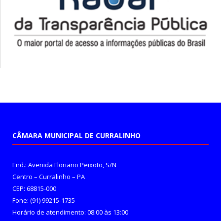
CÂMARA MUNICIPAL DE CURRALINHO
End.: Avenida Floriano Peixoto, S/N
Centro – Curralinho – PA
CEP: 68815-000
Fone: (91) 99215-1735
Horário de atendimento: 08:00 às 13:00