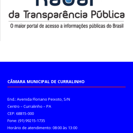
CÂMARA MUNICIPAL DE CURRALINHO
End.: Avenida Floriano Peixoto, S/N
Centro – Curralinho – PA
CEP: 68815-000
Fone: (91) 99215-1735
Horário de atendimento: 08:00 às 13:00