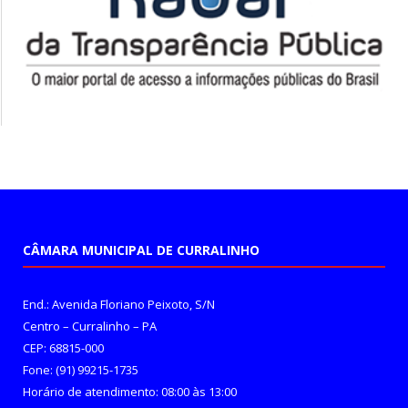
CÂMARA MUNICIPAL DE CURRALINHO
End.: Avenida Floriano Peixoto, S/N
Centro – Curralinho – PA
CEP: 68815-000
Fone: (91) 99215-1735
Horário de atendimento: 08:00 às 13:00