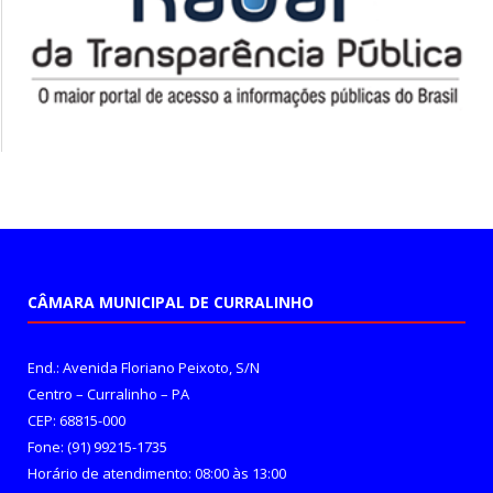
CÂMARA MUNICIPAL DE CURRALINHO
End.: Avenida Floriano Peixoto, S/N
Centro – Curralinho – PA
CEP: 68815-000
Fone: (91) 99215-1735
Horário de atendimento: 08:00 às 13:00