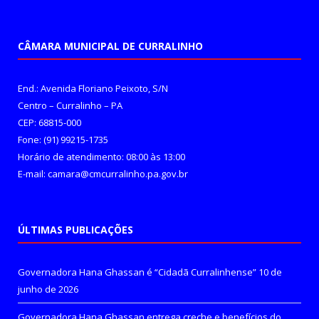
CÂMARA MUNICIPAL DE CURRALINHO
End.: Avenida Floriano Peixoto, S/N
Centro – Curralinho – PA
CEP: 68815-000
Fone: (91) 99215-1735
Horário de atendimento: 08:00 às 13:00
E-mail: camara@cmcurralinho.pa.gov.br
ÚLTIMAS PUBLICAÇÕES
Governadora Hana Ghassan é “Cidadã Curralinhense”
10 de
junho de 2026
Governadora Hana Ghassan entrega creche e benefícios do