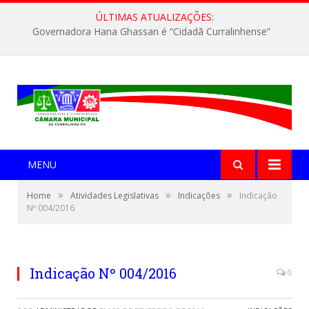
ÚLTIMAS ATUALIZAÇÕES:
Governadora Hana Ghassan é “Cidadã Curralinhense”
MENU
»
»
»
Home
Atividades Legislativas
Indicações
Indicação
Nº 004/2016
Indicação Nº 004/2016
0