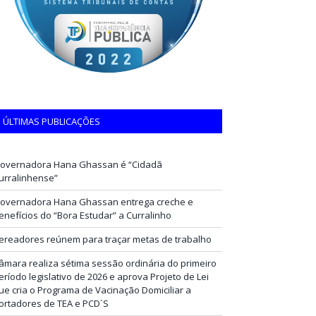
ÚLTIMAS PUBLICAÇÕES
overnadora Hana Ghassan é “Cidadã
urralinhense”
overnadora Hana Ghassan entrega creche e
enefícios do “Bora Estudar” a Curralinho
ereadores reúnem para traçar metas de trabalho
âmara realiza sétima sessão ordinária do primeiro
eríodo legislativo de 2026 e aprova Projeto de Lei
ue cria o Programa de Vacinação Domiciliar a
ortadores de TEA e PCD`S