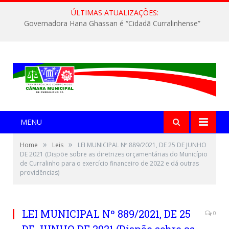
ÚLTIMAS ATUALIZAÇÕES:
Governadora Hana Ghassan é “Cidadã Curralinhense”
MENU
»
»
Home
Leis
LEI MUNICIPAL Nº 889/2021, DE 25 DE JUNHO
DE 2021 (Dispõe sobre as diretrizes orçamentárias do Município
de Curralinho para o exercício financeiro de 2022 e dá outras
providências)
LEI MUNICIPAL Nº 889/2021, DE 25
0