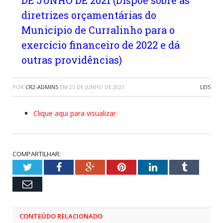
DE JUNHO DE 2021 (Dispõe sobre as
diretrizes orçamentárias do
Município de Curralinho para o
exercício financeiro de 2022 e dá
outras providências)
POR
CR2-ADMIN5
EM
25 DE JUNHO DE 2021
LEIS
Clique aqui para visualizar
COMPARTILHAR:
Twitter
Facebook
Google+
Pinterest
LinkedIn
Tumblr
Email
CONTEÚDO RELACIONADO