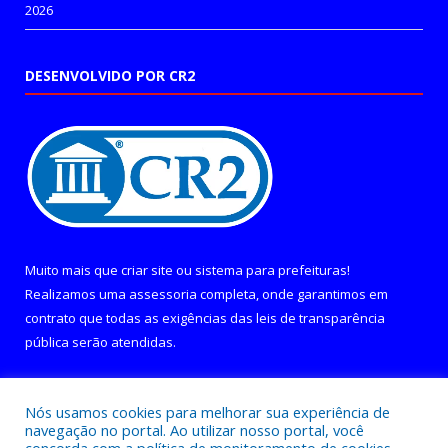
2026
DESENVOLVIDO POR CR2
Muito mais que
criar site
ou
sistema para prefeituras
!
Realizamos uma
assessoria
completa, onde garantimos em
contrato que todas as exigências das
leis de transparência
pública
serão atendidas.
Conheça o
PNTP
e o
Radar da Transparência Pública
Nós usamos cookies para melhorar sua experiência de
navegação no portal. Ao utilizar nosso portal, você