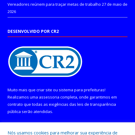
Vereadores reúnem para traçar metas de trabalho
27 de maio de
2026
DESENVOLVIDO POR CR2
Muito mais que
criar site
ou
sistema para prefeituras
!
Realizamos uma
assessoria
completa, onde garantimos em
contrato que todas as exigências das
leis de transparência
pública
serão atendidas.
Conheça o
PNTP
e o
Radar da Transparência Pública
Nós usamos cookies para melhorar sua experiência de