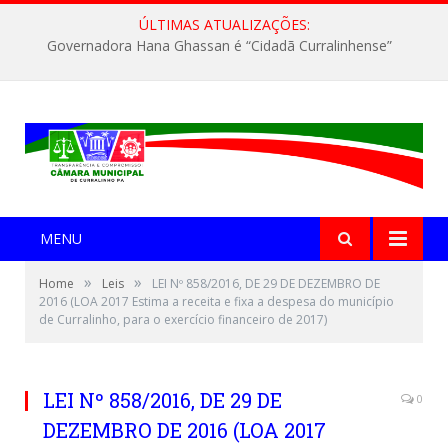
ÚLTIMAS ATUALIZAÇÕES:
Governadora Hana Ghassan é “Cidadã Curralinhense”
MENU
»
»
Home
Leis
LEI Nº 858/2016, DE 29 DE DEZEMBRO DE
2016 (LOA 2017 Estima a receita e fixa a despesa do município
de Curralinho, para o exercício financeiro de 2017)
LEI Nº 858/2016, DE 29 DE
0
DEZEMBRO DE 2016 (LOA 2017