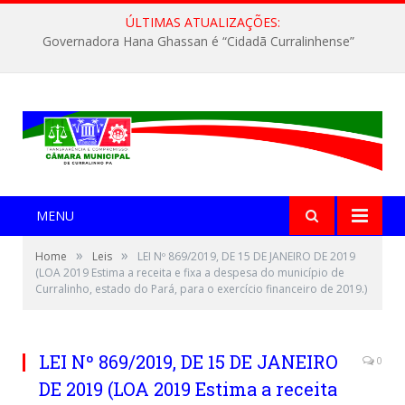
ÚLTIMAS ATUALIZAÇÕES:
Governadora Hana Ghassan é “Cidadã Curralinhense”
MENU
»
»
Home
Leis
LEI Nº 869/2019, DE 15 DE JANEIRO DE 2019
(LOA 2019 Estima a receita e fixa a despesa do município de
Curralinho, estado do Pará, para o exercício financeiro de 2019.)
LEI Nº 869/2019, DE 15 DE JANEIRO
0
DE 2019 (LOA 2019 Estima a receita