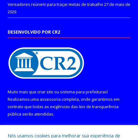
Vereadores reúnem para traçar metas de trabalho
27 de maio de
2026
DESENVOLVIDO POR CR2
Muito mais que
criar site
ou
sistema para prefeituras
!
Realizamos uma
assessoria
completa, onde garantimos em
contrato que todas as exigências das
leis de transparência
pública
serão atendidas.
Conheça o
PNTP
e o
Radar da Transparência Pública
Nós usamos cookies para melhorar sua experiência de