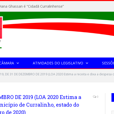
ana Ghassan é “Cidadã Curralinhense”
 CÂMARA
ATIVIDADES DO LEGISLATIVO
SESSÕ
019, DE 31 DE DEZEMBRO DE 2019 (LOA 2020 Estima a receita e dixa a despesa d
EMBRO DE 2019 (LOA 2020 Estima a
0
nicípio de Curralinho, estado do
ro de 2020)