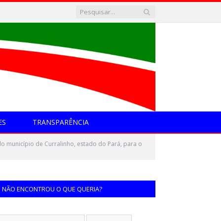
ES
TRANSPARÊNCIA
o município de Curralinho, estado do Pará, para o
NÃO ENCONTROU O QUE QUERIA?