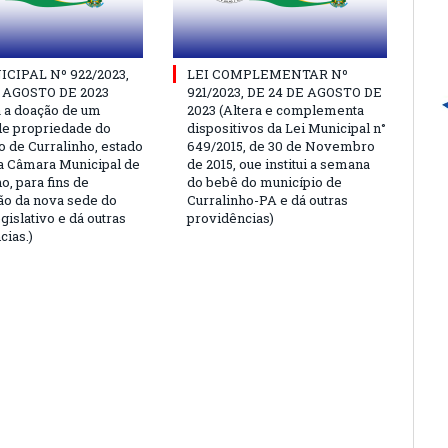
ICIPAL Nº 922/2023,
LEI COMPLEMENTAR Nº
E AGOSTO DE 2023
921/2023, DE 24 DE AGOSTO DE
a a doação de um
2023 (Altera e complementa
de propriedade do
dispositivos da Lei Municipal n°
o de Curralinho, estado
649/2015, de 30 de Novembro
 a Câmara Municipal de
de 2015, oue institui a semana
o, para fins de
do bebê do município de
ão da nova sede do
Curralinho-PA e dá outras
islativo e dá outras
providências)
cias.)