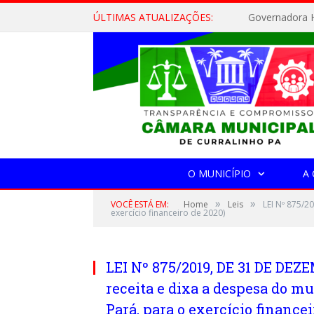
ÚLTIMAS ATUALIZAÇÕES:
Governadora H
O MUNICÍPIO
A
»
»
VOCÊ ESTÁ EM:
Home
Leis
LEI Nº 875/2
exercício financeiro de 2020)
LEI Nº 875/2019, DE 31 DE DEZ
receita e dixa a despesa do mu
Pará, para o exercício financei