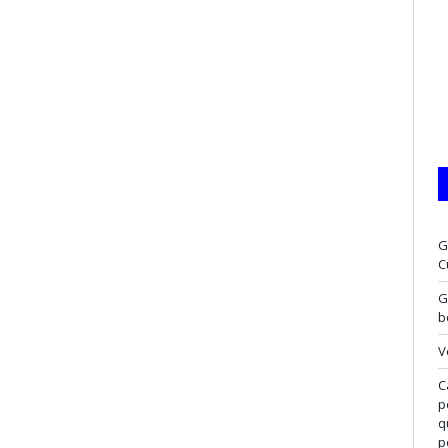
G
C
G
b
V
C
p
q
p