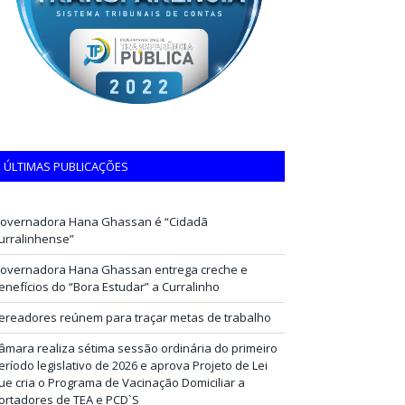
ÚLTIMAS PUBLICAÇÕES
overnadora Hana Ghassan é “Cidadã
urralinhense”
overnadora Hana Ghassan entrega creche e
enefícios do “Bora Estudar” a Curralinho
ereadores reúnem para traçar metas de trabalho
âmara realiza sétima sessão ordinária do primeiro
eríodo legislativo de 2026 e aprova Projeto de Lei
ue cria o Programa de Vacinação Domiciliar a
ortadores de TEA e PCD`S