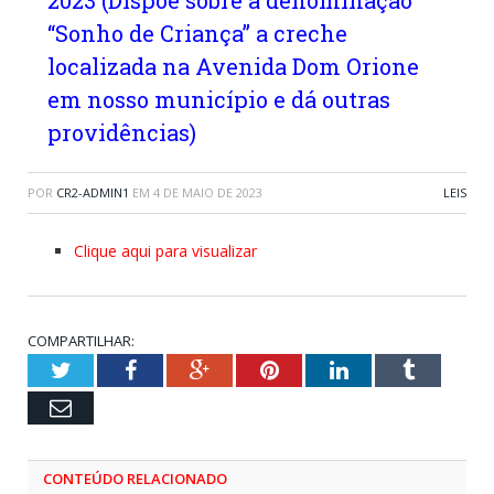
2023 (Dispõe sobre a denominação
“Sonho de Criança” a creche
localizada na Avenida Dom Orione
em nosso município e dá outras
providências)
POR
CR2-ADMIN1
EM
4 DE MAIO DE 2023
LEIS
Clique aqui para visualizar
COMPARTILHAR:
Twitter
Facebook
Google+
Pinterest
LinkedIn
Tumblr
Email
CONTEÚDO RELACIONADO