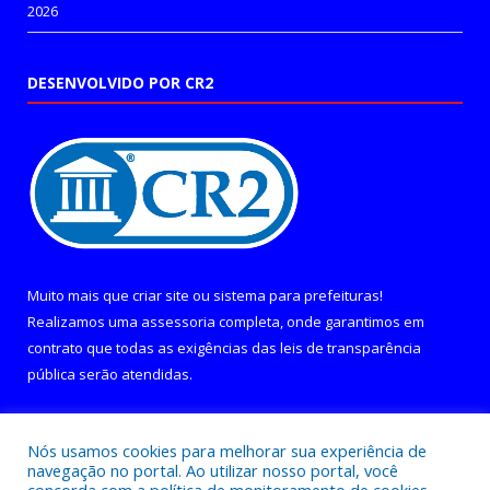
2026
DESENVOLVIDO POR CR2
Muito mais que
criar site
ou
sistema para prefeituras
!
Realizamos uma
assessoria
completa, onde garantimos em
contrato que todas as exigências das
leis de transparência
pública
serão atendidas.
Conheça o
PNTP
e o
Radar da Transparência Pública
Nós usamos cookies para melhorar sua experiência de
navegação no portal. Ao utilizar nosso portal, você