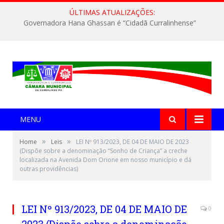
ÚLTIMAS ATUALIZAÇÕES:
Governadora Hana Ghassan é “Cidadã Curralinhense”
MENU
»
»
Home
Leis
LEI Nº 913/2023, DE 04 DE MAIO DE 2023
(Dispõe sobre a denominação “Sonho de Criança” a creche
localizada na Avenida Dom Orione em nosso município e dá
outras providências)
LEI Nº 913/2023, DE 04 DE MAIO DE
0