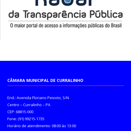
CÂMARA MUNICIPAL DE CURRALINHO
End.: Avenida Floriano Peixoto, S/N
Centro – Curralinho – PA
CEP: 68815-000
Fone: (91) 99215-1735
Horário de atendimento: 08:00 às 13:00