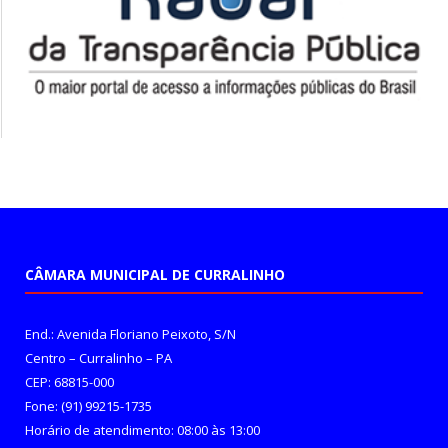
CÂMARA MUNICIPAL DE CURRALINHO
End.: Avenida Floriano Peixoto, S/N
Centro – Curralinho – PA
CEP: 68815-000
Fone: (91) 99215-1735
Horário de atendimento: 08:00 às 13:00