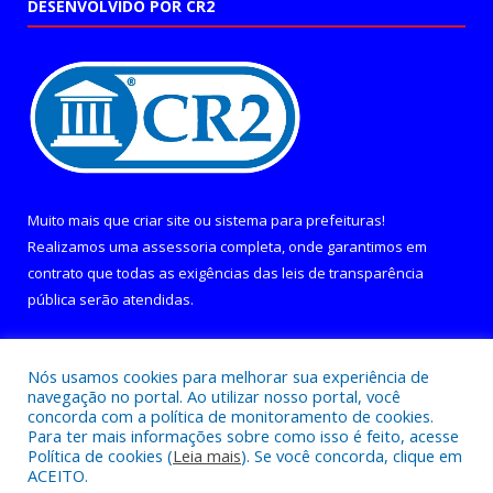
DESENVOLVIDO POR CR2
Muito mais que
criar site
ou
sistema para prefeituras
!
Realizamos uma
assessoria
completa, onde garantimos em
contrato que todas as exigências das
leis de transparência
pública
serão atendidas.
Conheça o
PNTP
e o
Radar da Transparência Pública
Nós usamos cookies para melhorar sua experiência de
navegação no portal. Ao utilizar nosso portal, você
concorda com a política de monitoramento de cookies.
Para ter mais informações sobre como isso é feito, acesse
Política de cookies (
Leia mais
). Se você concorda, clique em
Todos os direitos reservados a Câmara Municipal de Curralinho.
ACEITO.