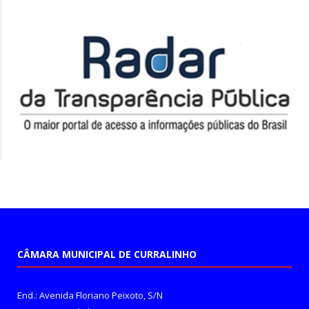
CÂMARA MUNICIPAL DE CURRALINHO
End.: Avenida Floriano Peixoto, S/N