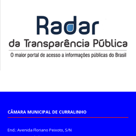
CÂMARA MUNICIPAL DE CURRALINHO
End.: Avenida Floriano Peixoto, S/N