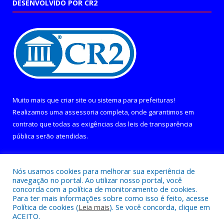
DESENVOLVIDO POR CR2
Muito mais que
criar site
ou
sistema para prefeituras
!
Realizamos uma
assessoria
completa, onde garantimos em
contrato que todas as exigências das
leis de transparência
pública
serão atendidas.
Conheça o
PNTP
e o
Radar da Transparência Pública
Nós usamos cookies para melhorar sua experiência de
navegação no portal. Ao utilizar nosso portal, você
concorda com a política de monitoramento de cookies.
Para ter mais informações sobre como isso é feito, acesse
Política de cookies (
Leia mais
). Se você concorda, clique em
Todos os direitos reservados a Câmara Municipal de Curralinho.
ACEITO.