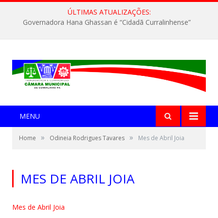
ÚLTIMAS ATUALIZAÇÕES:
Governadora Hana Ghassan é “Cidadã Curralinhense”
MENU
»
»
Home
Odineia Rodrigues Tavares
Mes de Abril Joia
MES DE ABRIL JOIA
Mes de Abril Joia