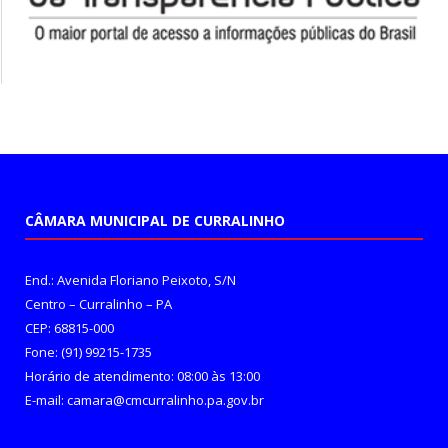
CÂMARA MUNICIPAL DE CURRALINHO
End.: Avenida Floriano Peixoto, S/N
Centro – Curralinho – PA
CEP: 68815-000
Fone: (91) 99215-1735
Horário de atendimento: 08:00 às 13:00
E-mail: camara@cmcurralinho.pa.gov.br