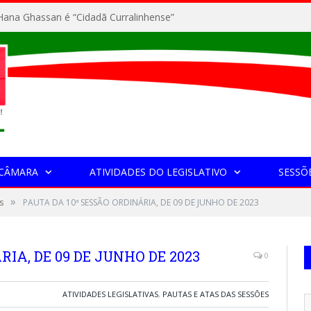
ana Ghassan é “Cidadã Curralinhense”
 CÂMARA
ATIVIDADES DO LEGISLATIVO
SESSÕ
»
s
PAUTA DA 10ª SESSÃO ORDINÁRIA, DE 09 DE JUNHO DE 2023
RIA, DE 09 DE JUNHO DE 2023
0
ATIVIDADES LEGISLATIVAS
,
PAUTAS E ATAS DAS SESSÕES