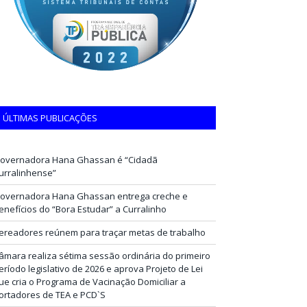
ÚLTIMAS PUBLICAÇÕES
overnadora Hana Ghassan é “Cidadã
urralinhense”
overnadora Hana Ghassan entrega creche e
enefícios do “Bora Estudar” a Curralinho
ereadores reúnem para traçar metas de trabalho
âmara realiza sétima sessão ordinária do primeiro
eríodo legislativo de 2026 e aprova Projeto de Lei
ue cria o Programa de Vacinação Domiciliar a
ortadores de TEA e PCD`S