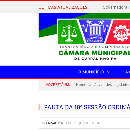
ÚLTIMAS ATUALIZAÇÕES:
Governadora H
O MUNICÍPIO
A
»
VOCÊ ESTÁ EM:
Home
Atividades Legislativa
PAUTA DA 10ª SESSÃO ORDINÁ
POR
CR2-ADMIN5
EM
9 DE JUNHO DE 2023