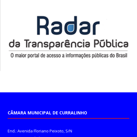
CÂMARA MUNICIPAL DE CURRALINHO
End.: Avenida Floriano Peixoto, S/N