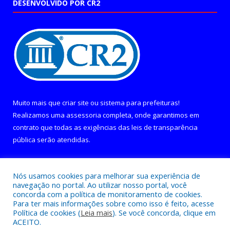
DESENVOLVIDO POR CR2
Muito mais que
criar site
ou
sistema para prefeituras
!
Realizamos uma
assessoria
completa, onde garantimos em
contrato que todas as exigências das
leis de transparência
pública
serão atendidas.
Conheça o
PNTP
e o
Radar da Transparência Pública
Nós usamos cookies para melhorar sua experiência de
navegação no portal. Ao utilizar nosso portal, você
concorda com a política de monitoramento de cookies.
Para ter mais informações sobre como isso é feito, acesse
Política de cookies (
Leia mais
). Se você concorda, clique em
Todos os direitos reservados a Câmara Municipal de Curralinho.
ACEITO.