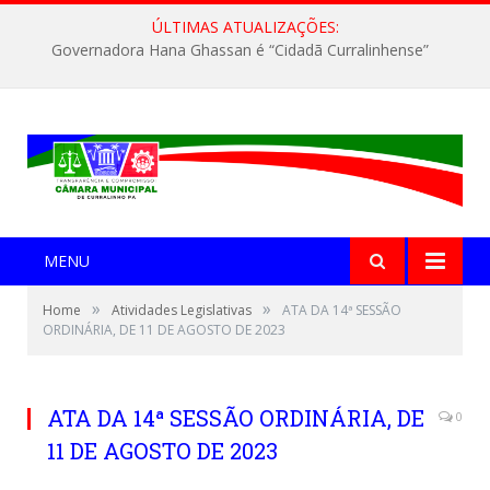
ÚLTIMAS ATUALIZAÇÕES:
Governadora Hana Ghassan é “Cidadã Curralinhense”
MENU
»
»
Home
Atividades Legislativas
ATA DA 14ª SESSÃO
ORDINÁRIA, DE 11 DE AGOSTO DE 2023
ATA DA 14ª SESSÃO ORDINÁRIA, DE
0
11 DE AGOSTO DE 2023