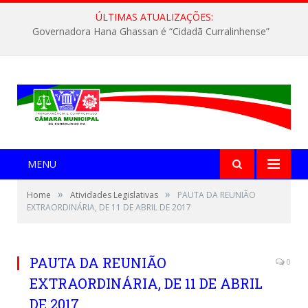
ÚLTIMAS ATUALIZAÇÕES:
Governadora Hana Ghassan é “Cidadã Curralinhense”
MENU
»
»
Home
Atividades Legislativas
PAUTA DA REUNIÃO
EXTRAORDINÁRIA, DE 11 DE ABRIL DE 2017
PAUTA DA REUNIÃO
0
EXTRAORDINÁRIA, DE 11 DE ABRIL
DE 2017