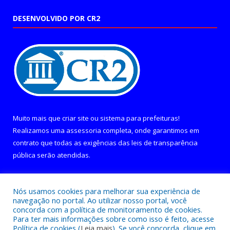
DESENVOLVIDO POR CR2
Muito mais que
criar site
ou
sistema para prefeituras
!
Realizamos uma
assessoria
completa, onde garantimos em
contrato que todas as exigências das
leis de transparência
pública
serão atendidas.
Conheça o
PNTP
e o
Radar da Transparência Pública
Nós usamos cookies para melhorar sua experiência de
navegação no portal. Ao utilizar nosso portal, você
concorda com a política de monitoramento de cookies.
Para ter mais informações sobre como isso é feito, acesse
Política de cookies (
Leia mais
). Se você concorda, clique em