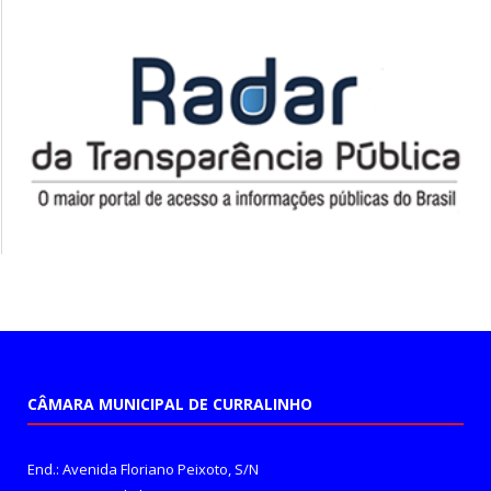
CÂMARA MUNICIPAL DE CURRALINHO
End.: Avenida Floriano Peixoto, S/N