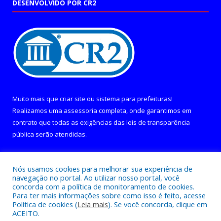
DESENVOLVIDO POR CR2
Muito mais que
criar site
ou
sistema para prefeituras
!
Realizamos uma
assessoria
completa, onde garantimos em
contrato que todas as exigências das
leis de transparência
pública
serão atendidas.
Conheça o
PNTP
e o
Radar da Transparência Pública
Nós usamos cookies para melhorar sua experiência de
navegação no portal. Ao utilizar nosso portal, você
concorda com a política de monitoramento de cookies.
Para ter mais informações sobre como isso é feito, acesse
Política de cookies (
Leia mais
). Se você concorda, clique em
Todos os direitos reservados a Câmara Municipal de Curralinho.
ACEITO.