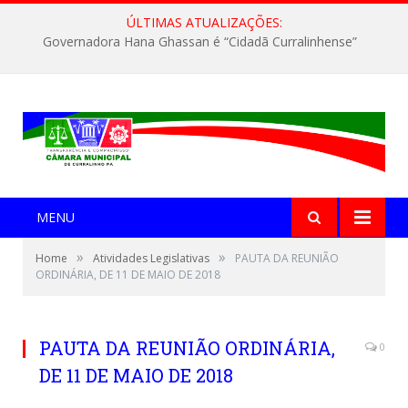
ÚLTIMAS ATUALIZAÇÕES:
Governadora Hana Ghassan é “Cidadã Curralinhense”
MENU
»
»
Home
Atividades Legislativas
PAUTA DA REUNIÃO
ORDINÁRIA, DE 11 DE MAIO DE 2018
PAUTA DA REUNIÃO ORDINÁRIA,
0
DE 11 DE MAIO DE 2018