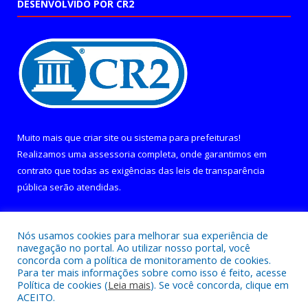
DESENVOLVIDO POR CR2
Muito mais que
criar site
ou
sistema para prefeituras
!
Realizamos uma
assessoria
completa, onde garantimos em
contrato que todas as exigências das
leis de transparência
pública
serão atendidas.
Conheça o
PNTP
e o
Radar da Transparência Pública
Nós usamos cookies para melhorar sua experiência de
navegação no portal. Ao utilizar nosso portal, você
concorda com a política de monitoramento de cookies.
Para ter mais informações sobre como isso é feito, acesse
Política de cookies (
Leia mais
). Se você concorda, clique em
Todos os direitos reservados a Câmara Municipal de Curralinho.
ACEITO.