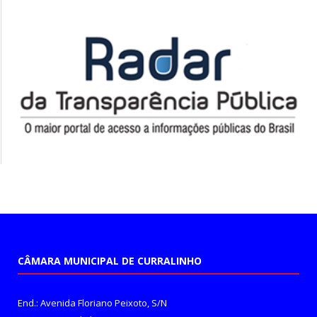
CÂMARA MUNICIPAL DE CURRALINHO
End.: Avenida Floriano Peixoto, S/N