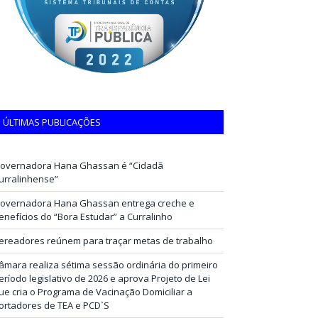
ÚLTIMAS PUBLICAÇÕES
overnadora Hana Ghassan é “Cidadã
urralinhense”
overnadora Hana Ghassan entrega creche e
enefícios do “Bora Estudar” a Curralinho
ereadores reúnem para traçar metas de trabalho
âmara realiza sétima sessão ordinária do primeiro
eríodo legislativo de 2026 e aprova Projeto de Lei
ue cria o Programa de Vacinação Domiciliar a
ortadores de TEA e PCD`S