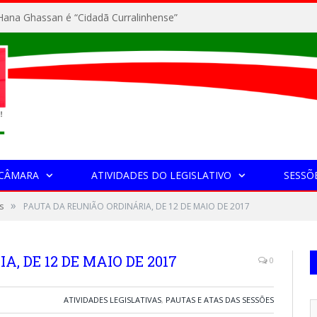
ana Ghassan é “Cidadã Curralinhense”
 CÂMARA
ATIVIDADES DO LEGISLATIVO
SESSÕ
»
s
PAUTA DA REUNIÃO ORDINÁRIA, DE 12 DE MAIO DE 2017
, DE 12 DE MAIO DE 2017
0
ATIVIDADES LEGISLATIVAS
,
PAUTAS E ATAS DAS SESSÕES