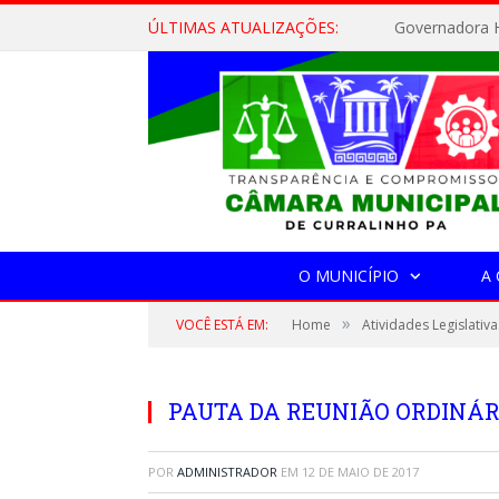
ÚLTIMAS ATUALIZAÇÕES:
Governadora H
O MUNICÍPIO
A
»
VOCÊ ESTÁ EM:
Home
Atividades Legislativa
PAUTA DA REUNIÃO ORDINÁRIA
POR
ADMINISTRADOR
EM
12 DE MAIO DE 2017