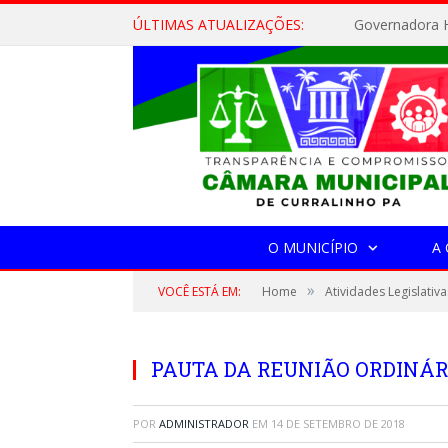
ÚLTIMAS ATUALIZAÇÕES:
Governadora H
O MUNICÍPIO
A
»
VOCÊ ESTÁ EM:
Home
Atividades Legislativa
PAUTA DA REUNIÃO ORDINÁRIA
POR
ADMINISTRADOR
EM
14 DE SETEMBRO DE 2018