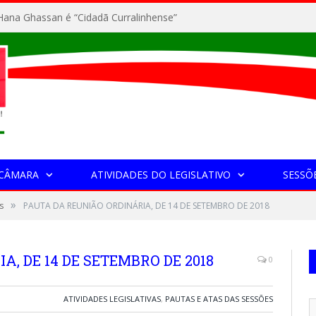
ana Ghassan é “Cidadã Curralinhense”
 CÂMARA
ATIVIDADES DO LEGISLATIVO
SESSÕ
»
s
PAUTA DA REUNIÃO ORDINÁRIA, DE 14 DE SETEMBRO DE 2018
, DE 14 DE SETEMBRO DE 2018
0
ATIVIDADES LEGISLATIVAS
,
PAUTAS E ATAS DAS SESSÕES