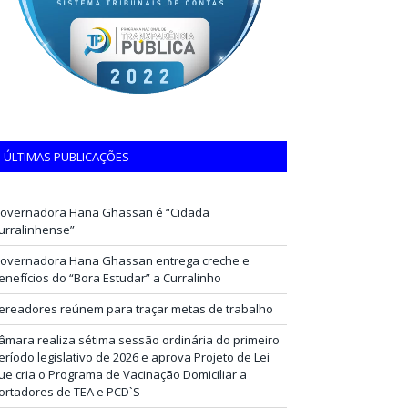
ÚLTIMAS PUBLICAÇÕES
overnadora Hana Ghassan é “Cidadã
urralinhense”
overnadora Hana Ghassan entrega creche e
enefícios do “Bora Estudar” a Curralinho
ereadores reúnem para traçar metas de trabalho
âmara realiza sétima sessão ordinária do primeiro
eríodo legislativo de 2026 e aprova Projeto de Lei
ue cria o Programa de Vacinação Domiciliar a
ortadores de TEA e PCD`S