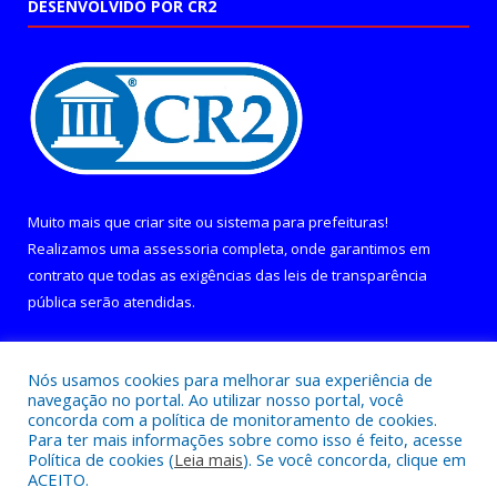
DESENVOLVIDO POR CR2
Muito mais que
criar site
ou
sistema para prefeituras
!
Realizamos uma
assessoria
completa, onde garantimos em
contrato que todas as exigências das
leis de transparência
pública
serão atendidas.
Conheça o
PNTP
e o
Radar da Transparência Pública
Nós usamos cookies para melhorar sua experiência de
navegação no portal. Ao utilizar nosso portal, você
concorda com a política de monitoramento de cookies.
Para ter mais informações sobre como isso é feito, acesse
Política de cookies (
Leia mais
). Se você concorda, clique em
Todos os direitos reservados a Câmara Municipal de Curralinho.
ACEITO.