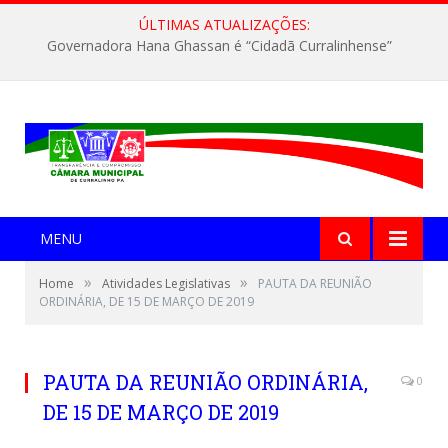
ÚLTIMAS ATUALIZAÇÕES:
Governadora Hana Ghassan é “Cidadã Curralinhense”
MENU
»
»
Home
Atividades Legislativas
PAUTA DA REUNIÃO
ORDINÁRIA, DE 15 DE MARÇO DE 2019
PAUTA DA REUNIÃO ORDINÁRIA,
0
DE 15 DE MARÇO DE 2019