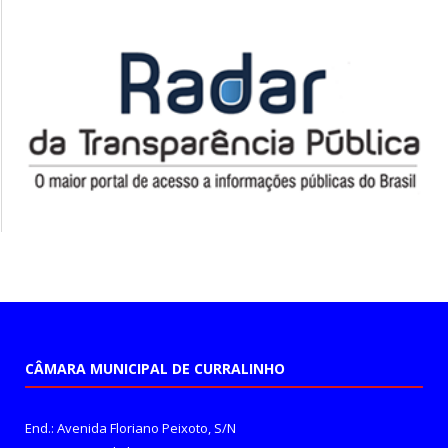
CÂMARA MUNICIPAL DE CURRALINHO
End.: Avenida Floriano Peixoto, S/N