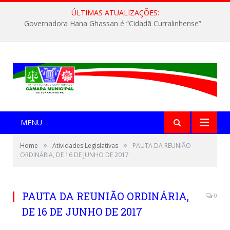
ÚLTIMAS ATUALIZAÇÕES:
Governadora Hana Ghassan é “Cidadã Curralinhense”
MENU
»
»
Home
Atividades Legislativas
PAUTA DA REUNIÃO
ORDINÁRIA, DE 16 DE JUNHO DE 2017
PAUTA DA REUNIÃO ORDINÁRIA,
0
DE 16 DE JUNHO DE 2017