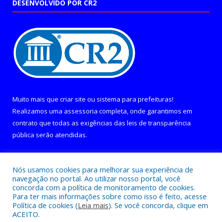
DESENVOLVIDO POR CR2
Muito mais que
criar site
ou
sistema para prefeituras
!
Realizamos uma
assessoria
completa, onde garantimos em
contrato que todas as exigências das
leis de transparência
pública
serão atendidas.
Conheça o
PNTP
e o
Radar da Transparência Pública
Nós usamos cookies para melhorar sua experiência de
navegação no portal. Ao utilizar nosso portal, você
concorda com a política de monitoramento de cookies.
Para ter mais informações sobre como isso é feito, acesse
Política de cookies (
Leia mais
). Se você concorda, clique em
Todos os direitos reservados a Câmara Municipal de Curralinho.
ACEITO.