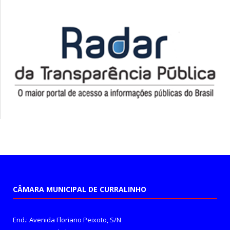
CÂMARA MUNICIPAL DE CURRALINHO
End.: Avenida Floriano Peixoto, S/N