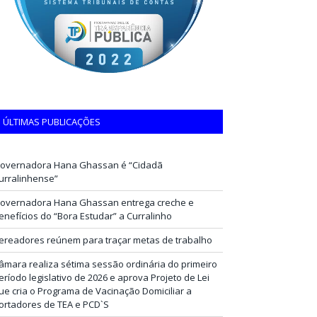
ÚLTIMAS PUBLICAÇÕES
overnadora Hana Ghassan é “Cidadã
urralinhense”
overnadora Hana Ghassan entrega creche e
enefícios do “Bora Estudar” a Curralinho
ereadores reúnem para traçar metas de trabalho
âmara realiza sétima sessão ordinária do primeiro
eríodo legislativo de 2026 e aprova Projeto de Lei
ue cria o Programa de Vacinação Domiciliar a
ortadores de TEA e PCD`S