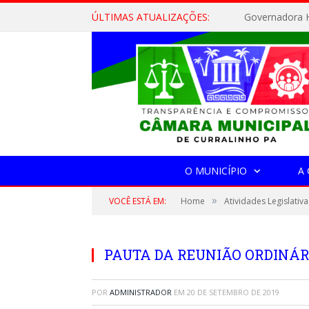
ÚLTIMAS ATUALIZAÇÕES:
Governadora H
O MUNICÍPIO
A
»
VOCÊ ESTÁ EM:
Home
Atividades Legislativa
PAUTA DA REUNIÃO ORDINÁRIA
POR
ADMINISTRADOR
EM
20 DE SETEMBRO DE 2019