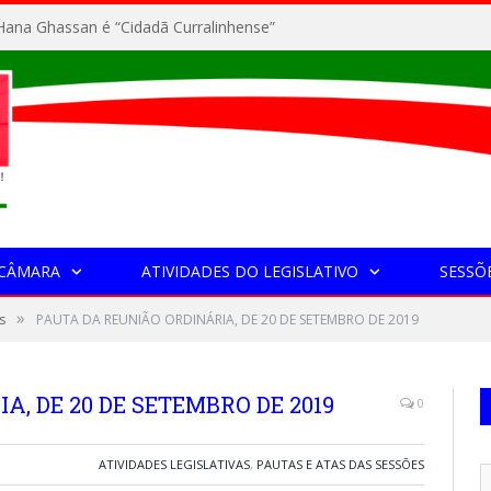
ana Ghassan é “Cidadã Curralinhense”
 CÂMARA
ATIVIDADES DO LEGISLATIVO
SESSÕ
»
s
PAUTA DA REUNIÃO ORDINÁRIA, DE 20 DE SETEMBRO DE 2019
, DE 20 DE SETEMBRO DE 2019
0
ATIVIDADES LEGISLATIVAS
,
PAUTAS E ATAS DAS SESSÕES