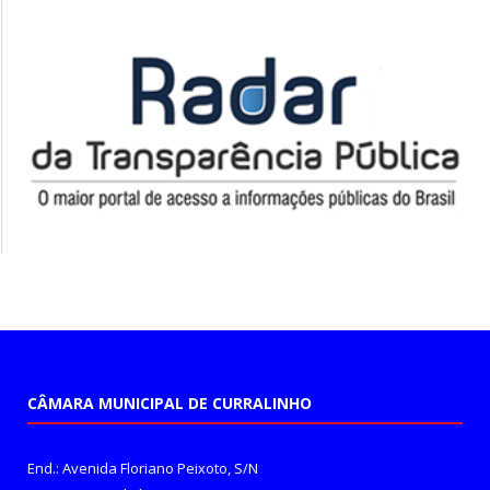
CÂMARA MUNICIPAL DE CURRALINHO
End.: Avenida Floriano Peixoto, S/N