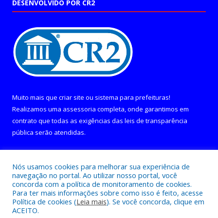
DESENVOLVIDO POR CR2
Muito mais que
criar site
ou
sistema para prefeituras
!
Realizamos uma
assessoria
completa, onde garantimos em
contrato que todas as exigências das
leis de transparência
pública
serão atendidas.
Conheça o
PNTP
e o
Radar da Transparência Pública
Nós usamos cookies para melhorar sua experiência de
navegação no portal. Ao utilizar nosso portal, você
concorda com a política de monitoramento de cookies.
Para ter mais informações sobre como isso é feito, acesse
Política de cookies (
Leia mais
). Se você concorda, clique em
Todos os direitos reservados a Câmara Municipal de Curralinho.
ACEITO.