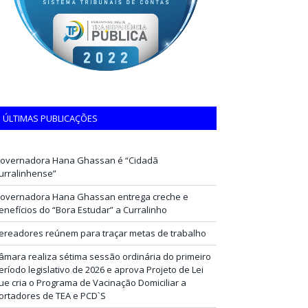
ÚLTIMAS PUBLICAÇÕES
overnadora Hana Ghassan é “Cidadã
urralinhense”
overnadora Hana Ghassan entrega creche e
enefícios do “Bora Estudar” a Curralinho
ereadores reúnem para traçar metas de trabalho
âmara realiza sétima sessão ordinária do primeiro
eríodo legislativo de 2026 e aprova Projeto de Lei
ue cria o Programa de Vacinação Domiciliar a
ortadores de TEA e PCD`S