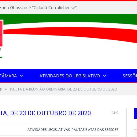
ana Ghassan é “Cidadã Curralinhense”
 CÂMARA
ATIVIDADES DO LEGISLATIVO
SESSÕ
»
s
PAUTA DA REUNIÃO ORDINÁRIA, DE 23 DE OUTUBRO DE 2020
, DE 23 DE OUTUBRO DE 2020
0
ATIVIDADES LEGISLATIVAS
,
PAUTAS E ATAS DAS SESSÕES