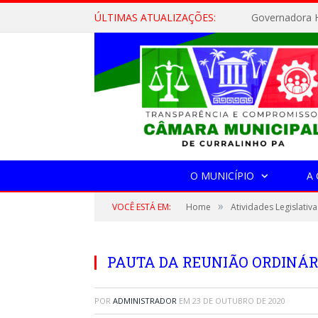
ÚLTIMAS ATUALIZAÇÕES:
Governadora H
O MUNICÍPIO
A
»
VOCÊ ESTÁ EM:
Home
Atividades Legislativa
PAUTA DA REUNIÃO ORDINÁRIA
POR
ADMINISTRADOR
EM
23 DE OUTUBRO DE 2020