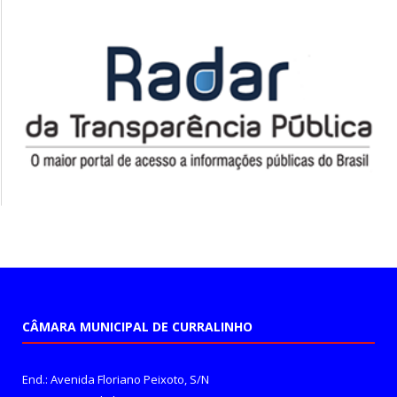
CÂMARA MUNICIPAL DE CURRALINHO
End.: Avenida Floriano Peixoto, S/N