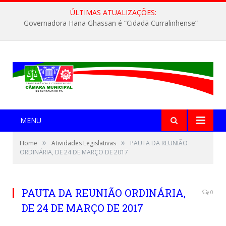
ÚLTIMAS ATUALIZAÇÕES:
Governadora Hana Ghassan é “Cidadã Curralinhense”
MENU
»
»
Home
Atividades Legislativas
PAUTA DA REUNIÃO
ORDINÁRIA, DE 24 DE MARÇO DE 2017
PAUTA DA REUNIÃO ORDINÁRIA,
0
DE 24 DE MARÇO DE 2017