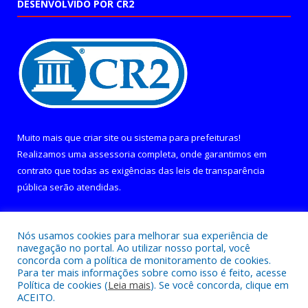
DESENVOLVIDO POR CR2
Muito mais que
criar site
ou
sistema para prefeituras
!
Realizamos uma
assessoria
completa, onde garantimos em
contrato que todas as exigências das
leis de transparência
pública
serão atendidas.
Conheça o
PNTP
e o
Radar da Transparência Pública
Nós usamos cookies para melhorar sua experiência de
navegação no portal. Ao utilizar nosso portal, você
concorda com a política de monitoramento de cookies.
Para ter mais informações sobre como isso é feito, acesse
Política de cookies (
Leia mais
). Se você concorda, clique em
Todos os direitos reservados a Câmara Municipal de Curralinho.
ACEITO.