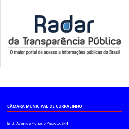
CÂMARA MUNICIPAL DE CURRALINHO
End.: Avenida Floriano Peixoto, S/N