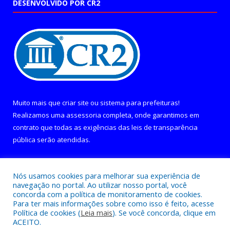
DESENVOLVIDO POR CR2
Muito mais que
criar site
ou
sistema para prefeituras
!
Realizamos uma
assessoria
completa, onde garantimos em
contrato que todas as exigências das
leis de transparência
pública
serão atendidas.
Conheça o
PNTP
e o
Radar da Transparência Pública
Nós usamos cookies para melhorar sua experiência de
navegação no portal. Ao utilizar nosso portal, você
concorda com a política de monitoramento de cookies.
Para ter mais informações sobre como isso é feito, acesse
Política de cookies (
Leia mais
). Se você concorda, clique em
Todos os direitos reservados a Câmara Municipal de Curralinho.
ACEITO.