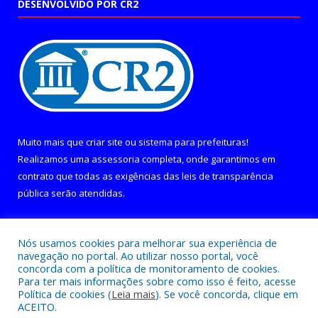
DESENVOLVIDO POR CR2
Muito mais que
criar site
ou
sistema para prefeituras
!
Realizamos uma
assessoria
completa, onde garantimos em
contrato que todas as exigências das
leis de transparência
pública
serão atendidas.
Conheça o
PNTP
e o
Radar da Transparência Pública
Nós usamos cookies para melhorar sua experiência de
navegação no portal. Ao utilizar nosso portal, você
concorda com a política de monitoramento de cookies.
Para ter mais informações sobre como isso é feito, acesse
Política de cookies (
Leia mais
). Se você concorda, clique em
Todos os direitos reservados a Câmara Municipal de Curralinho.
ACEITO.