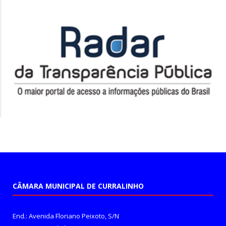
CÂMARA MUNICIPAL DE CURRALINHO
End.: Avenida Floriano Peixoto, S/N