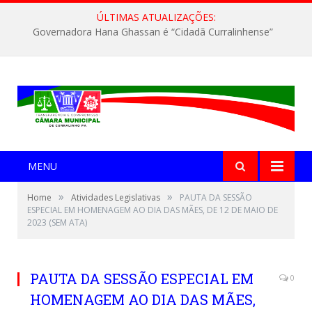
ÚLTIMAS ATUALIZAÇÕES:
Governadora Hana Ghassan é “Cidadã Curralinhense”
MENU
»
»
Home
Atividades Legislativas
PAUTA DA SESSÃO
ESPECIAL EM HOMENAGEM AO DIA DAS MÃES, DE 12 DE MAIO DE
2023 (SEM ATA)
PAUTA DA SESSÃO ESPECIAL EM
0
HOMENAGEM AO DIA DAS MÃES,