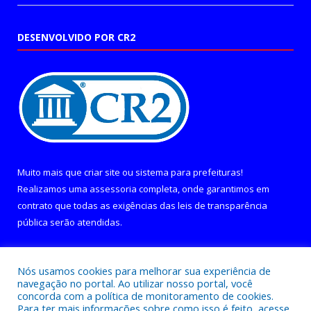
DESENVOLVIDO POR CR2
Muito mais que
criar site
ou
sistema para prefeituras
!
Realizamos uma
assessoria
completa, onde garantimos em
contrato que todas as exigências das
leis de transparência
pública
serão atendidas.
Conheça o
PNTP
e o
Radar da Transparência Pública
Nós usamos cookies para melhorar sua experiência de
navegação no portal. Ao utilizar nosso portal, você
concorda com a política de monitoramento de cookies.
Para ter mais informações sobre como isso é feito, acesse