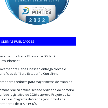
ÚLTIMAS PUBLICAÇÕES
overnadora Hana Ghassan é “Cidadã
urralinhense”
overnadora Hana Ghassan entrega creche e
enefícios do “Bora Estudar” a Curralinho
ereadores reúnem para traçar metas de trabalho
âmara realiza sétima sessão ordinária do primeiro
eríodo legislativo de 2026 e aprova Projeto de Lei
ue cria o Programa de Vacinação Domiciliar a
ortadores de TEA e PCD`S