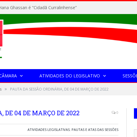
ana Ghassan é “Cidadã Curralinhense”
 CÂMARA
ATIVIDADES DO LEGISLATIVO
SESSÕ
»
s
PAUTA DA SESSÃO ORDINÁRIA, DE 04 DE MARÇO DE 2022
 DE 04 DE MARÇO DE 2022
0
ATIVIDADES LEGISLATIVAS
,
PAUTAS E ATAS DAS SESSÕES