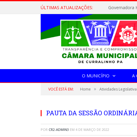
ÚLTIMAS ATUALIZAÇÕES:
Governadora H
O MUNICÍPIO
A
»
VOCÊ ESTÁ EM:
Home
Atividades Legislativa
PAUTA DA SESSÃO ORDINÁRIA,
POR
CR2-ADMIN3
EM
4 DE MARÇO DE 2022