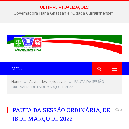
ÚLTIMAS ATUALIZAÇÕES:
Governadora Hana Ghassan é “Cidadã Curralinhense”
MENU
»
»
Home
Atividades Legislativas
PAUTA DA SESSÃO
ORDINÁRIA, DE 18 DE MARÇO DE 2022
PAUTA DA SESSÃO ORDINÁRIA, DE
0
18 DE MARÇO DE 2022