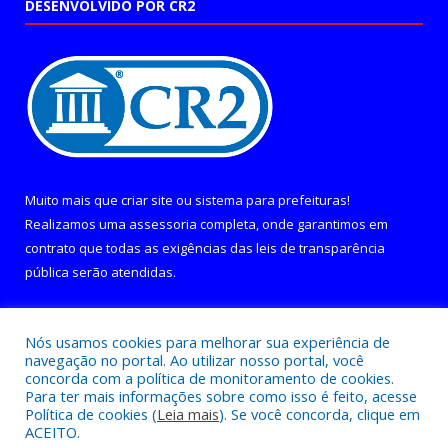
DESENVOLVIDO POR CR2
Muito mais que
criar site
ou
sistema para prefeituras
!
Realizamos uma
assessoria
completa, onde garantimos em
contrato que todas as exigências das
leis de transparência
pública
serão atendidas.
Conheça o
PNTP
e o
Radar da Transparência Pública
Nós usamos cookies para melhorar sua experiência de
navegação no portal. Ao utilizar nosso portal, você
concorda com a política de monitoramento de cookies.
Para ter mais informações sobre como isso é feito, acesse
Política de cookies (
Leia mais
). Se você concorda, clique em
Todos os direitos reservados a Câmara Municipal de Curralinho.
ACEITO.