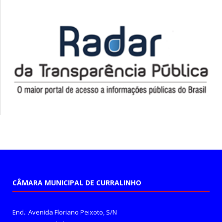
CÂMARA MUNICIPAL DE CURRALINHO
End.: Avenida Floriano Peixoto, S/N