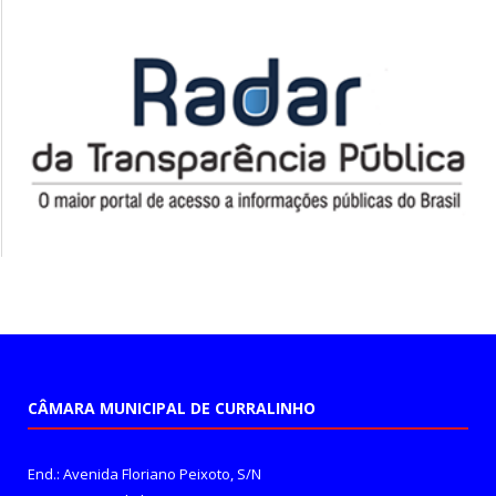
CÂMARA MUNICIPAL DE CURRALINHO
End.: Avenida Floriano Peixoto, S/N