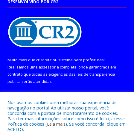
DESENVOLVIDO POR CR2
Muito mais que
criar site
ou
sistema para prefeituras
!
Realizamos uma
assessoria
completa, onde garantimos em
contrato que todas as exigências das
leis de transparência
pública
serão atendidas.
Conheça o
PNTP
e o
Radar da Transparência Pública
Nós usamos cookies para melhorar sua experiência de
navegação no portal. Ao utilizar nosso portal, você
concorda com a política de monitoramento de cookies.
Para ter mais informações sobre como isso é feito, acesse
Política de cookies (
Leia mais
). Se você concorda, clique em
Todos os direitos reservados a Câmara Municipal de Curralinho.
ACEITO.