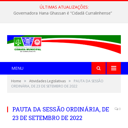
ÚLTIMAS ATUALIZAÇÕES:
Governadora Hana Ghassan é “Cidadã Curralinhense”
MENU
»
»
Home
Atividades Legislativas
PAUTA DA SESSÃO
ORDINÁRIA, DE 23 DE SETEMBRO DE 2022
PAUTA DA SESSÃO ORDINÁRIA, DE
0
23 DE SETEMBRO DE 2022