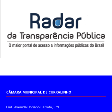
CÂMARA MUNICIPAL DE CURRALINHO
End.: Avenida Floriano Peixoto, S/N