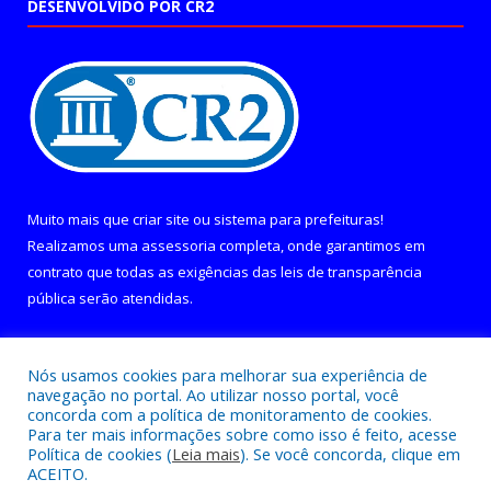
DESENVOLVIDO POR CR2
Muito mais que
criar site
ou
sistema para prefeituras
!
Realizamos uma
assessoria
completa, onde garantimos em
contrato que todas as exigências das
leis de transparência
pública
serão atendidas.
Conheça o
PNTP
e o
Radar da Transparência Pública
Nós usamos cookies para melhorar sua experiência de
navegação no portal. Ao utilizar nosso portal, você
concorda com a política de monitoramento de cookies.
Para ter mais informações sobre como isso é feito, acesse
Política de cookies (
Leia mais
). Se você concorda, clique em
Todos os direitos reservados a Câmara Municipal de Curralinho.
ACEITO.