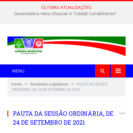
ÚLTIMAS ATUALIZAÇÕES:
Governadora Hana Ghassan é “Cidadã Curralinhense”
MENU
»
»
Home
Atividades Legislativas
PAUTA DA SESSÃO
ORDINÁRIA, DE 24 DE SETEMBRO DE 2021
PAUTA DA SESSÃO ORDINÁRIA, DE
0
24 DE SETEMBRO DE 2021