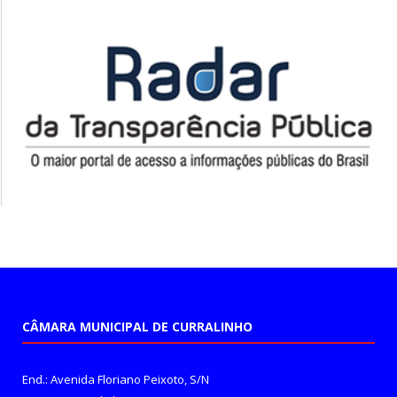
CÂMARA MUNICIPAL DE CURRALINHO
End.: Avenida Floriano Peixoto, S/N