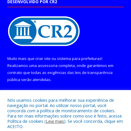
DESENVOLVIDO POR CR2
Muito mais que
criar site
ou
sistema para prefeituras
!
Realizamos uma
assessoria
completa, onde garantimos em
contrato que todas as exigências das
leis de transparência
pública
serão atendidas.
Conheça o
PNTP
e o
Radar da Transparência Pública
Nós usamos cookies para melhorar sua experiência de
navegação no portal. Ao utilizar nosso portal, você
concorda com a política de monitoramento de cookies.
Para ter mais informações sobre como isso é feito, acesse
Política de cookies (
Leia mais
). Se você concorda, clique em
Todos os direitos reservados a Câmara Municipal de Curralinho.
ACEITO.